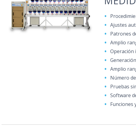
MEDID
Procedimie
Ajustes au
Patrones de
Amplio rang
Operación i
Generación
Amplio ran
Número de 
Pruebas si
Software d
Funciones y