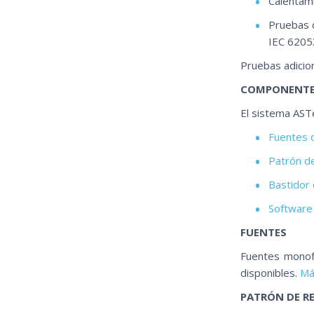
Calentam
Pruebas d
IEC 6205
Pruebas adicion
COMPONENT
El sistema AST
Fuentes 
Patrón d
Bastidor
Software
FUENTES
Fuentes monof
disponibles.
Má
PATRÓN DE R