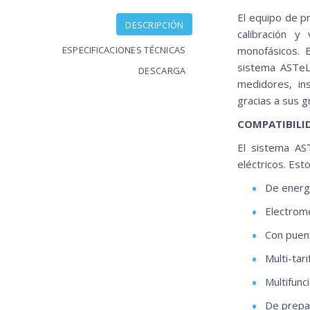
El equipo de p
DESCRIPCIÓN
calibración y
ESPECIFICACIONES TÉCNICAS
monofásicos. 
sistema ASTeL 
DESCARGA
medidores, in
gracias a sus g
COMPATIBILI
El sistema AS
eléctricos. Est
De energí
Electrome
Con puen
Multi-tari
Multifunc
De prep