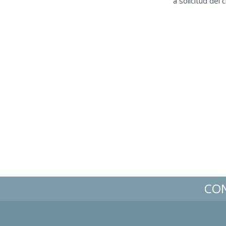
a solicitud del c
CO