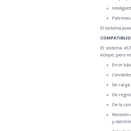
Inteligen
Patrones 
El sistema pued
COMPATIBLID
El sistema AST
incluye, pero n
Error bás
Corrient
Sin carga
De regist
De la con
Revisión
y electró