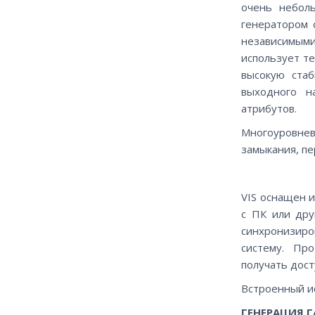
очень небол
генератором 
независимым
использует т
высокую стаб
выходного н
атрибутов.
Многоуровнев
замыкания, пе
VIS оснащен 
с ПК или дру
синхронизир
систему. Пр
получать дост
Встроенный ис
ГЕНЕРАЦИЯ 